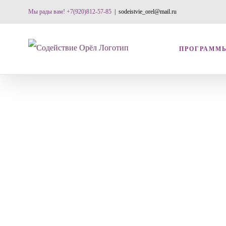
Skip
Мы рады вам! +7(920)812-57-85
|
sodeistvie_orel@mail.ru
to
content
ПРОГРАММ