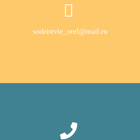
sodeistvie_orel@mail.ru