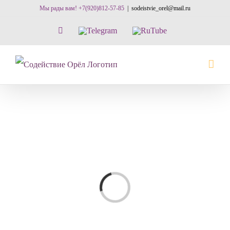
Skip
Мы рады вам! +7(920)812-57-85
|
sodeistvie_orel@mail.ru
to
Vk
Telegram
RuTube
content
Loading...