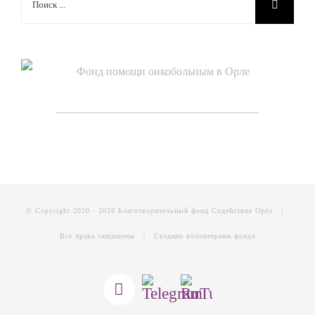
поиска:
____________________________________
© Copyright 2020 -
2026 Благотворительный фонд Содействие Орёл |
Все права защищены | Создано волонтерами фонда
Telegram
RuTube
Vk