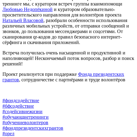
тренинге мы, с куратором встреч группы взаимопомощи
Любовью Недопёкиной
и куратором образовательно-
просветительского направления для волонтёров проекта
Натальей Власовой
, разобрали особенности использования
различных мобильных устройств, от отправки сообщений и
звонков, до пользования мессенджерами и соцсетями. От
сканирования qr-кодов до правил безопасного интернет-
сёрфинга и скачивания приложений.
Встреча получилась очень насыщенной и продуктивной и
наполняющей! Нескончаемый поток вопросов, разбор и поиск
решений!
Проект реализуется при поддержке
Фонда президентских
грантов
, сотрудничестве с партнёрами и труде волонтёров
#фондсодействие
#бфсодействие
#содейсивиежизни
#обучающиетренинги
#обучениеволонтеров
#фондпрезидентскихгрантов
#орел