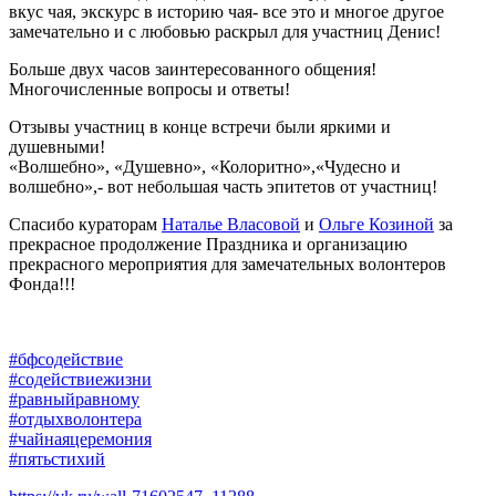
вкус чая, экскурс в историю чая- все это и многое другое
замечательно и с любовью раскрыл для участниц Денис!
Больше двух часов заинтересованного общения!
Многочисленные вопросы и ответы!
Отзывы участниц в конце встречи были яркими и
душевными!
«Волшебно», «Душевно», «Колоритно»,«Чудесно и
волшебно»,- вот небольшая часть эпитетов от участниц!
Спасибо кураторам
Наталье Власовой
и
Ольге Козиной
за
прекрасное продолжение Праздника и организацию
прекрасного мероприятия для замечательных волонтеров
Фонда!!!
#бфсодействие
#содействиежизни
#равныйравному
#отдыхволонтера
#чайнаяцеремония
#пятьстихий