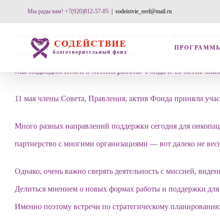
Skip
Мы рады вам! +7(920)812-57-85
|
sodeistvie_orel@mail.ru
to
Важным этапом в жизни любой организации является страт
content
ПРОГРАММ
Этот год — важный в жизни Фонда:
Мы подводим итоги 5-летней работы Фонда и 15-летие ока
11 мая члены Совета, Правления, актив Фонда приняли уча
Много разных направлений поддержки сегодня для онкопаци
партнерство с многими организациями — вот далеко не вес
Однако, очень важно сверять деятельность с миссией, виде
Делиться мнением о новых формах работы и поддержки для
Именно поэтому встречи по стратегическому планированию