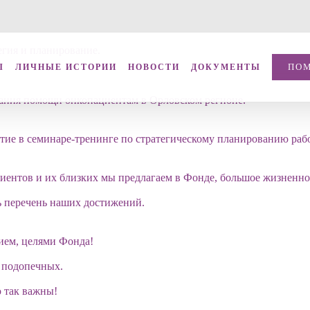
егия и планирование.
ПО
Ы
ЛИЧНЫЕ ИСТОРИИ
НОВОСТИ
ДОКУМЕНТЫ
зания помощи онкопациентам в Орловском регионе.
стие в семинаре-тренинге по стратегическому планированию ра
ентов и их близких мы предлагаем в Фонде, большое жизненное
ь перечень наших достижений.
нием, целями Фонда!
 подопечных.
 так важны!