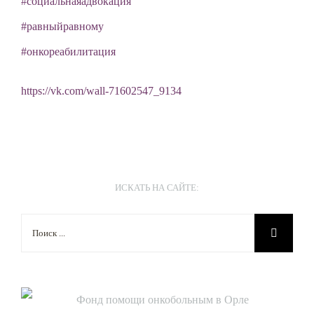
#социальнаяадвокация
#равныйравному
#онкореабилитация
https://vk.com/wall-71602547_9134
ИСКАТЬ НА САЙТЕ:
Результат
поиска: