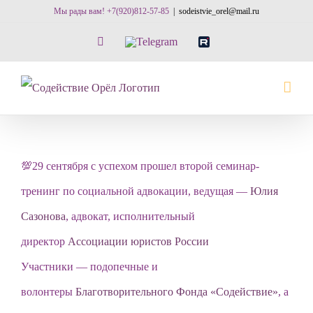
Skip
Мы рады вам! +7(920)812-57-85
|
sodeistvie_orel@mail.ru
to
Vk
Telegram
RuTube
content
💯29 сентября с успехом прошел второй семинар-
тренинг по социальной адвокации, ведущая —
Юлия
Сазонова
, адвокат, исполнительный
директор
Ассоциации юристов России
Участники — подопечные и
волонтеры
Благотворительного Фонда «Содействие»
, а