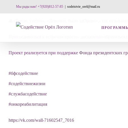
Skip
Мы рады вам! +7(920)812-57-85
|
sodeistvie_orel@mail.ru
to
🙏«Тепло, уютно», «Девочки, было здОрово»,- так отзываю
content
ПРОГРАММ
Присоединиться к встречам просто- достаточно обратиться 
Проект реализуется при поддержке
Фонда президентских гр
#бфсодействие
#содействиежизни
#службасодействие
#онкореабилитация
https://vk.com/wall-71602547_7016