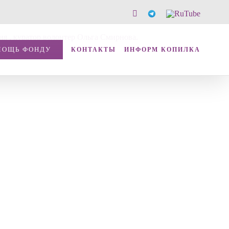
Vk
Telegram
RuTube
ия , куратор волонтер Ольга Смирнова.
МОЩЬ ФОНДУ
КОНТАКТЫ
ИНФОРМ КОПИЛКА