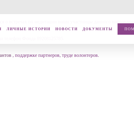
тся о встречах по медитации наши участницы данного направлен
ПО
Ы
ЛИЧНЫЕ ИСТОРИИ
НОВОСТИ
ДОКУМЕНТЫ
на телефон Фонда 89208125785.
антов
, поддержке партнеров, труде волонтеров.