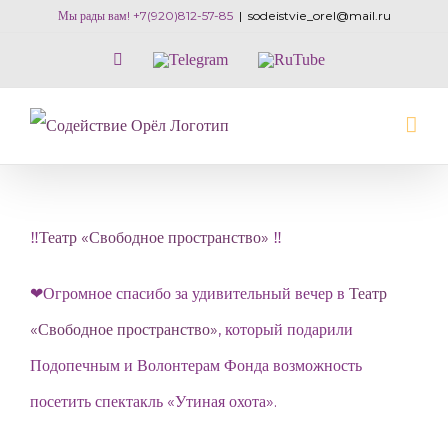
Skip
Мы рады вам! +7(920)812-57-85
|
sodeistvie_orel@mail.ru
to
Vk
Telegram
RuTube
content
‼
Театр «Свободное пространство»
‼
❤Огромное спасибо за удивительный вечер в
Театр
«Свободное пространство»
, который подарили
Подопечным и Волонтерам Фонда возможность
посетить спектакль «Утиная охота».