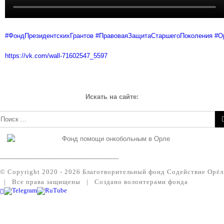
#ФондПрезидентскихГрантов
#ПравоваяЗащитаСтаршегоПоколения
#О
https://vk.com/wall-71602547_5597
Искать на сайте:
зультат
иска:
__________________________________
© Copyright 2020 -
2026 Благотворительный фонд Содействие Орёл
| Все права защищены | Создано волонтерами фонда
Vk
Telegram
RuTube