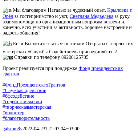
Мы благодарим Наталью за чудесный опыт,
Крыловка г.
Орёл
за гостеприимство и уют,
Светлана Медведева
за руку
взаимопомощи по организационным вопросам встречи и,
конечно, всех участниц за активность, хорошее настроение и
радость общения!
Если Вы хотите стать участником Открытых творческих
мастерских «Службы Содействие»- присоединяйтесь!
Справки по телефону 89208125785
Проект реализуется при поддержке
Фонд президентских
грантов
#ФондПрезидентсктхГрантов
#СлужбаСодействие
#бфсодействие
#содействиежизни
#творческаямастерская
#волонтер
#благотворительность
galsmm8y
2022-04-23T21:03:04+03:00