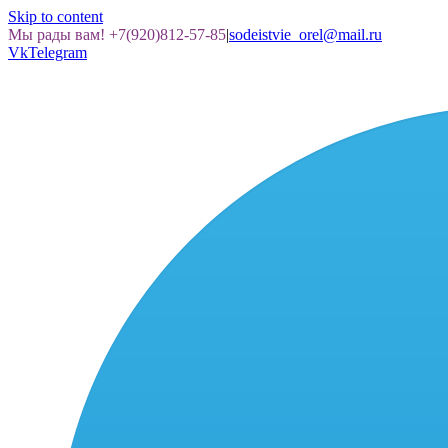
Skip to content
Мы рады вам! +7(920)812-57-85
|
sodeistvie_orel@mail.ru
Vk
Telegram