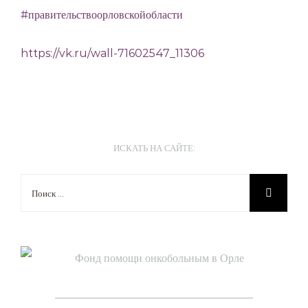
#правительствоорловскойобласти
https://vk.ru/wall-71602547_11306
ИСКАТЬ НА САЙТЕ:
Результат
поиска:
____________________________________