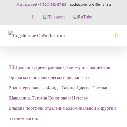
Skip
Мы рады вам! +7(920)812-57-85
|
sodeistvie_orel@mail.ru
to
Vk
Telegram
RuTube
content
🙋‍♂️Прошли встречи равный-равному для пациентов
Орловского онкологического диспансера.
Волонтеры нашего Фонда:
Галина Царева
,
Светлана
Шавыкина
,
Татьяна Кононова
и
Наталья
Власова
посетили отделения абдоминальной хирургии
и гинекологии.