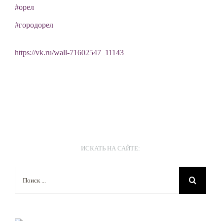
#орел
#городорел
https://vk.ru/wall-71602547_11143
ИСКАТЬ НА САЙТЕ:
Результат
поиска: