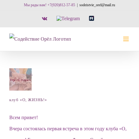
Skip
Мы рады вам! +7(920)812-57-85
|
sodeistvie_orel@mail.ru
to
Vk
Telegram
RuTube
content
.
клуб «О, ЖИЗНЬ!»
Всем привет!
Вчера состоялась первая встреча в этом году клуба «О,