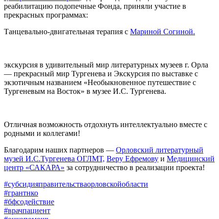
реабилитацию подопечные Фонда, приняли участие в
прекрасных программах:
Танцевально-двигательная терапия с
Мариной Согиной.
экскурсия в удивительный мир литературных музеев г. Орла
— прекрасный мир Тургенева и Экскурсия по выставке с
экзотичным названием «Необыкновенное путешествие с
Тургеневым на Восток» в музее И.С. Тургенева.
Отличная возможность отдохнуть интеллектуально вместе с
родными и коллегами!
Благодарим наших партнеров —
Орловский литературный
музей И.С.Тургенева ОГЛМТ,
Веру Ефремову
и
Медицинский
центр «САКАРА»
за сотрудничество в реализации проекта!
#субсидияправительстваорловскойобласти
#грантнко
#бфсодействие
#врачпациент