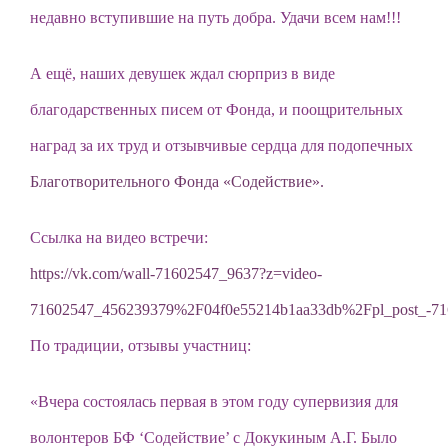
недавно вступившие на путь добра. Удачи всем нам!!!
А ещё, наших девушек ждал сюрприз в виде
благодарственных писем от Фонда, и поощрительных
наград за их труд и отзывчивые сердца для подопечных
Благотворительного Фонда «Содействие».
Ссылка на видео встречи:
https://vk.com/wall-71602547_9637?z=video-
71602547_456239379%2F04f0e55214b1aa33db%2Fpl_post_-7
По традиции, отзывы участниц:
«Вчера состоялась первая в этом году супервизия для
волонтеров БФ ‘Содействие’ с Докукиным А.Г. Было