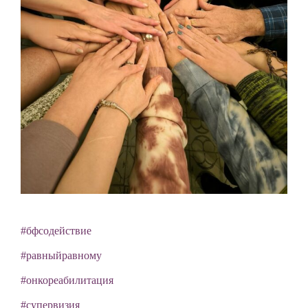
#бфсодействие
#равныйравному
#онкореабилитация
#супервизия