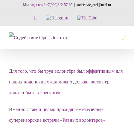
Skip
Мы рады вам! +7(920)812-57-85
|
sodeistvie_orel@mail.ru
to
Vk
Telegram
RuTube
content
Для того, что бы труд волонтёра был эффективным для
наших подопечных как можно дольше, волонтер
должен быть в «ресурсе».
Именно с такой целью проходят ежемесячные
супервизорские встречи «Равных волонтеров».