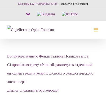
Skip
Мы рады вам! +7(920)812-57-85
|
sodeistvie_orel@mail.ru
to
Vk
Telegram
RuTube
content
Волонтеры нашего Фонда
Татьяна Новикова
и
La
Gi
провели встречу «Равный-равному» в отделении
опухолей груди и кожи
Орловского онкологического
диспансера
.
Диалог сложился и это хорошо!