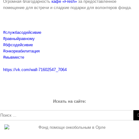
Огромная благодарность
кафе «Fresh»
за предоставленное
помещение для встречи и сладкие подарки для волонтеров фонда.
#службасодейсивие
#равныйравному
#бфсодейсивие
#онкореабилитация
#мывместе
https://vk.com/wall-71602547_7064
Искать на сайте:
зультат
иска:
__________________________________