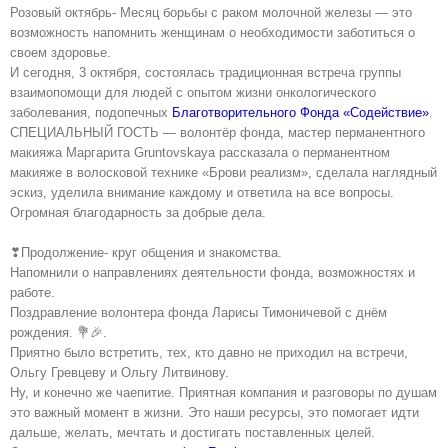
Розовый октябрь- Месяц борьбы с раком молочной железы — это
возможность напомнить женщинам о необходимости заботиться о
своем здоровье.
И сегодня, 3 октября, состоялась традиционная встреча группы
взаимопомощи для людей с опытом жизни онкологического
заболевания, подопечных
Благотворительного Фонда «Содействие»
.
СПЕЦИАЛЬНЫЙ ГОСТЬ — волонтёр фонда, мастер перманентного
макияжа Маргарита Gruntovskaya рассказала о перманентном
макияже в волосковой технике «Брови реализм», сделала наглядный
эскиз, уделила внимание каждому и ответила на все вопросы.
Огромная благодарность за добрые дела.
❣Продолжение- круг общения и знакомства.
Напомнили о направлениях деятельности фонда, возможностях и
работе.
Поздравление волонтера фонда Ларисы Тимоничевой с днём
рождения. 💐🎉.
Приятно было встретить, тех, кто давно не приходил на встречи,
Ольгу Гревцеву и Ольгу Литвинову.
Ну, и конечно же чаепитие. Приятная компания и разговоры по душам
это важный момент в жизни. Это наши ресурсы, это помогает идти
дальше, желать, мечтать и достигать поставленных целей.