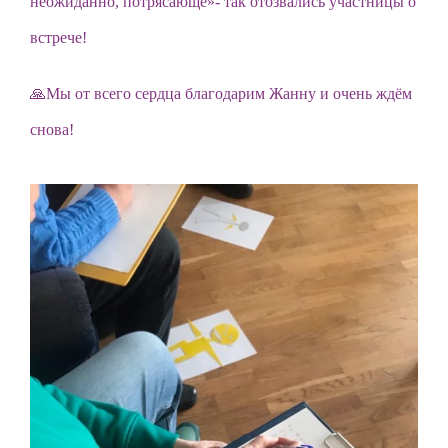
неожиданно, потрясающе»- так отозвались участницы о
встрече!
🙏Мы от всего сердца благодарим Жанну и очень ждём
снова!