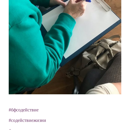
#бфсодействие
#содействиежизни