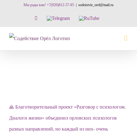
Skip
Мы рады вам! +7(920)812-57-85
|
sodeistvie_orel@mail.ru
to
Vk
Telegram
RuTube
content
🙏 Благотворительный проект «Разговор с психологом.
Диалоги жизни» объединил орловских психологов
разных направлений, но каждый из них- очень