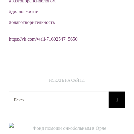
#разговорспсихологом
#диалогжизни
#благотворительность
https://vk.com/wall-71602547_5650
ИСКАТЬ НА САЙТЕ:
Результат
поиска: