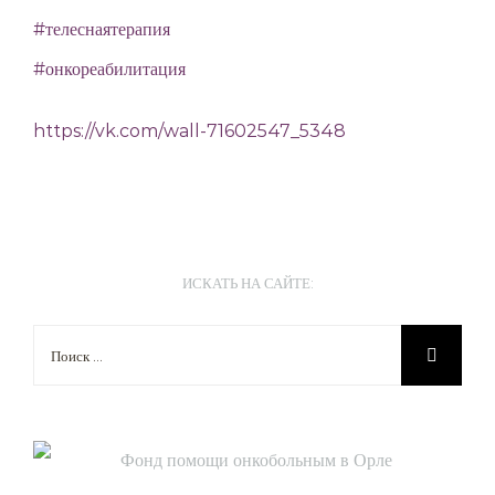
#телеснаятерапия
#онкореабилитация
https://vk.com/wall-71602547_5348
ИСКАТЬ НА САЙТЕ:
Результат
поиска: