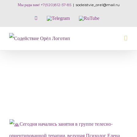
Skip
Мы рады вам! +7(920)812-57-85
|
sodeistvie_orel@mail.ru
to
Vk
Telegram
RuTube
content
Сегодня начались занятия в группе телесно-
ориентированной терапии, ведущая Психолог Елена