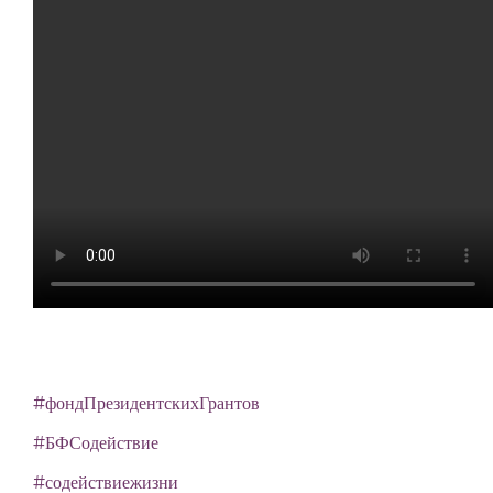
#фондПрезидентскихГрантов
#БФСодействие
#содействиежизни