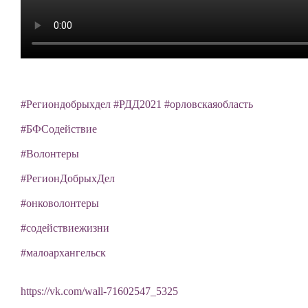
#Региондобрыхдел
#РДД2021
#орловскаяобласть
#БФСодействие
#Волонтеры
#РегионДобрыхДел
#онковолонтеры
#содействиежизни
#малоархангельск
https://vk.com/wall-71602547_5325