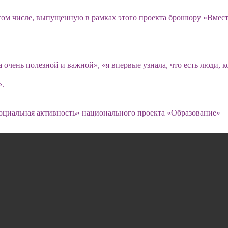
том числе, выпущенную в рамках этого проекта брошюру «Вмест
очень полезной и важной», «я впервые узнала, что есть люди, ко
».
Социальная активность» национального проекта «Образование»