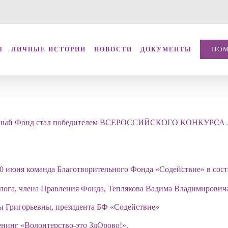
ПО
Ы
ЛИЧНЫЕ ИСТОРИИ
НОВОСТИ
ДОКУМЕНТЫ
творительный Фонд стал победителем ВСЕРОССИЙСКОГО К
20 июня команда Благотворительного Фонда «Содействие» в сос
олога, члена Правления Фонда, Теплякова Вадима Владимировича
ы Григорьевны, президента БФ «Содействие»
енинг «Волонтерство-это ЗдОрово!».