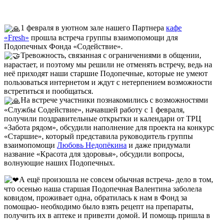
1 февраля в уютном зале нашего Партнера
кафе
«Fresh»
прошла встреча группы взаимопомощи для
Подопечных Фонда «Содействие».
Тревожность, связанная с ограничениями в общении,
нарастает, и поэтому мы решили не отменять встречу, ведь на
неё приходят наши старшие Подопечные, которые не умеют
пользоваться интернетом и ждут с нетерпением возможности
встретиться и пообщаться.
На встрече участники познакомились с возможностями
«Службы Содействие», начавшей работу с 1 февраля,
получили поздравительные открытки и календари от ТРЦ
«Забота рядом», обсудили наполнение для проекта на конкурс
«Старшие», который представила руководитель группы
взаимопомощи
Любовь Недопёкина
и даже придумали
название «Красота для здоровья», обсудили вопросы,
волнующие наших Подопечных.
А ещё произошла не совсем обычная встреча- дело в том,
что осенью наша старшая Подопечная Валентина заболела
ковидом, проживает одна, обратилась к нам в Фонд за
помощью- необходимо было взять рецепт на препараты,
получить их в аптеке и привезти домой. И помощь пришла в