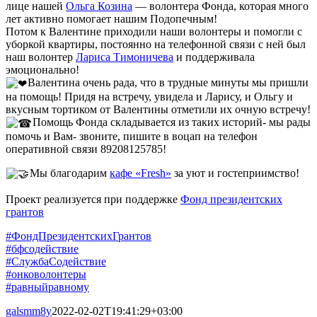
лице нашей
Ольга Козина
— волонтера Фонда, которая много
лет активно помогает нашим Подопечным!
Потом к Валентине приходили наши волонтеры и помогли с
уборкой квартиры, постоянно на телефонной связи с ней был
наш волонтер
Лариса Тимоничева
и поддерживала
эмоционально!
Валентина очень рада, что в трудные минуты мы пришли
на помощь! Придя на встречу, увидела и Ларису, и Ольгу и
вкусным тортиком от Валентины отметили их очную встречу!
Помощь Фонда складывается из таких историй- мы рады
помочь и Вам- звоните, пишите в воцап на телефон
оперативной связи 89208125785!
Мы благодарим
кафе «Fresh»
за уют и гостеприимство!
Проект реализуется при поддержке
Фонд президентских
грантов
#ФондПрезидентскихГрантов
#бфсодействие
#СлужбаСодействие
#онковолонтеры
#равныйравному
galsmm8y
2022-02-02T19:41:29+03:00