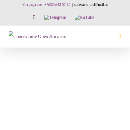
Skip
Мы рады вам! +7(920)812-57-85
|
sodeistvie_orel@mail.ru
to
Vk
Telegram
RuTube
content